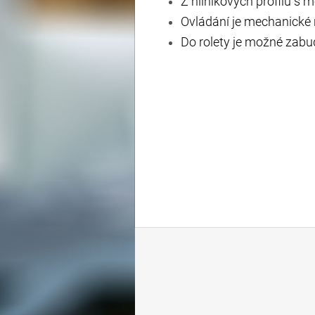
Z hliníkových profilů s
Ovládání je mechanické
Do rolety je možné zabu