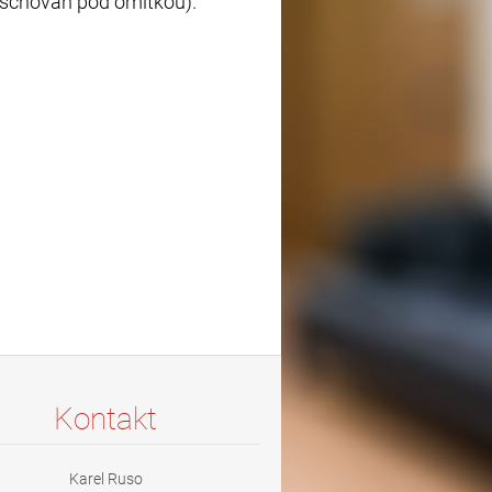
e schován pod omítkou).
Kontakt
Karel Ruso