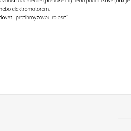
 možností dodatečné (předokenní) nebo podmítkové (box j
 nebo elektromotorem.
dovat i protihmyzovou rolosítˇ