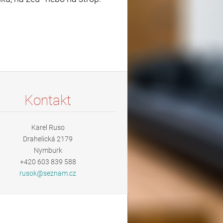
Kontakt
Karel Ruso
Drahelická 2179
Nymburk
+420 603 839 588
rusok@se
znam.cz