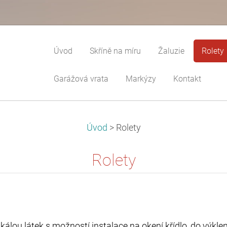
Úvod
Skříně na míru
Žaluzie
Rolety
Garážová vrata
Markýzy
Kontakt
Úvod
>
Rolety
Rolety
 škálou látek s možností instalace na okení křídlo, do výkl