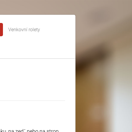
Venkovní rolety
enku, na zedˇ nebo na strop.